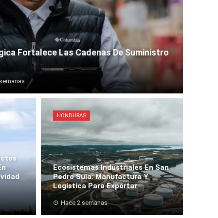
gica Fortalece Las Cadenas De Suministro
 semanas
HONDURAS
ectos
En
Ecosistemas Industriales En San
ividad
Pedro Sula: Manufactura Y
Logística Para Exportar
Hace 2 semanas