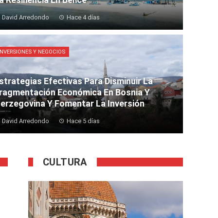
David Arredondo
Hace 4 días
INVERSIONES Y NEGOCIOS
strategias Efectivas Para Disminuir La
ragmentación Económica En Bosnia Y
erzegovina Y Fomentar La Inversión
David Arredondo
Hace 5 días
CULTURA