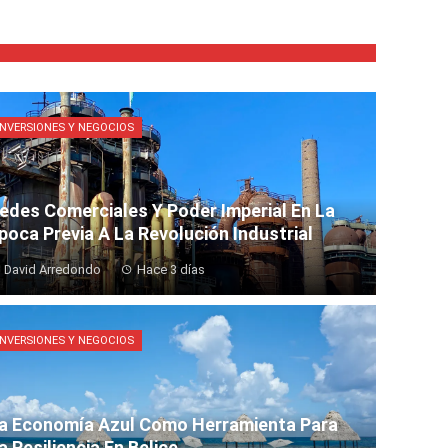
INVERSIONES Y NEGOCIOS
edes Comerciales Y Poder Imperial En La
poca Previa A La Revolución Industrial
David Arredondo
Hace 3 días
INVERSIONES Y NEGOCIOS
a Economía Azul Como Herramienta Para
a Resiliencia En Belice