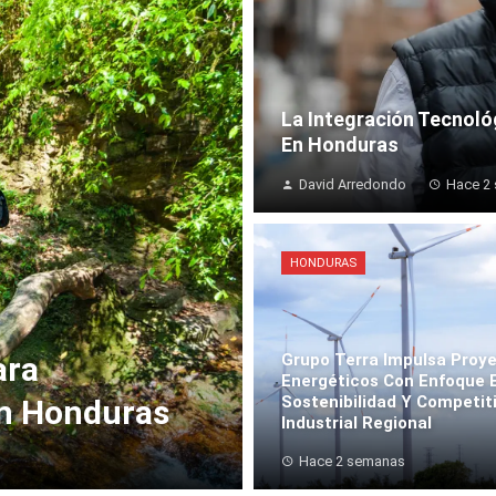
La Integración Tecnoló
En Honduras
David Arredondo
Hace 2
HONDURAS
ara
Grupo Terra Impulsa Proy
Energéticos Con Enfoque 
Sostenibilidad Y Competit
En Honduras
Industrial Regional
Hace 2 semanas