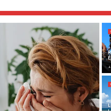
R
É
L
L