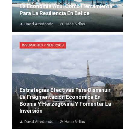
La Economía Azul Como Herramienta
Para La Resiliencia En Belice
David Arredondo
Hace 5 días
INVERSIONES Y NEGOCIOS
Estrategias Efectivas Para Disminuir
La Fragmentación Económica En
Bosnia Y Herzegovina Y Fomentar La
Inversión
David Arredondo
Hace 6 días