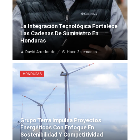
La Integración Tecnológica Fortalece
Las Cadenas De Suministro En
Honduras
David Arredondo
Hace 2 semanas
HONDURAS
Grupo Terra Impulsa Proyectos
Energéticos Con Enfoque En
Sostenibilidad Y Competitividad