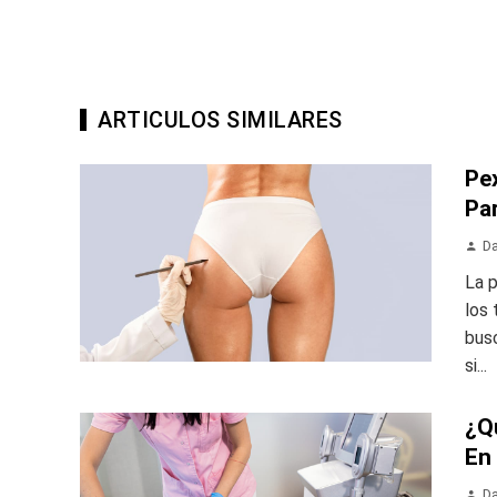
ARTICULOS SIMILARES
Pe
Pa
Da
La 
los
busc
si...
¿Q
En
Da