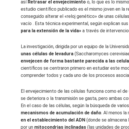
así
Retrasar el envejecimiento
o, lo que es lo mism
estudio científico publicado es el mismo joven en la r
conseguido alterar el «reloj genético» de unas célula
vacío . Esta técnica experimental, según explican su
para la extensión de la vida»
a través de intervenci
La investigación, dirigida por un equipo de la Universi
unas células de levadura
(Saccharomyces cerevisiae) 
envejecen de forma bastante parecida a las celu
científicos se centraron primero en estudiar este mo
comprender todos y cada uno de los procesos asociad
El envejecimiento de las células funciona como el de
se deteriora o la transmisión se gasta, pero ambas co
En el caso de las células, según la búsqueda de vario
mecanismos de acumulación de daño
. Al menos la
en el establecimiento del ADN
(donde se almacena l
por un
mitocondrias inclinadas
(las unidades de pro