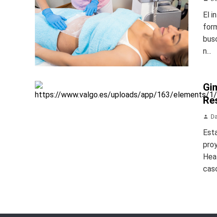
El i
form
busc
n...
Gim
Re
Da
Esta
pro
Heal
caso,