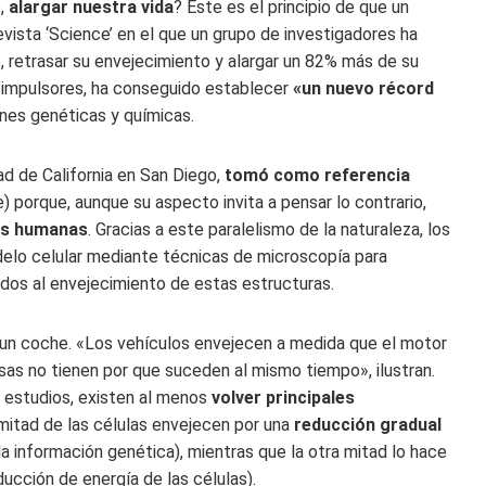
o,
alargar nuestra vida
? Este es el principio de que un
evista ‘Science’ en el que un grupo de investigadores ha
s, retrasar su envejecimiento y alargar un 82% más de su
s impulsores, ha conseguido establecer
«un nuevo récord
ones genéticas y químicas.
dad de California en San Diego,
tomó como referencia
porque, aunque su aspecto invita a pensar lo contrario,
las humanas
. Gracias a este paralelismo de la naturaleza, los
delo celular mediante técnicas de microscopía para
os al envejecimiento de estas estructuras.
 un coche. «Los vehículos envejecen a medida que el motor
sas no tienen por que suceden al mismo tiempo», ilustran.
s estudios, existen al menos
volver principales
 mitad de las células envejecen por una
reducción gradual
a información genética), mientras que la otra mitad lo hace
ducción de energía de las células).