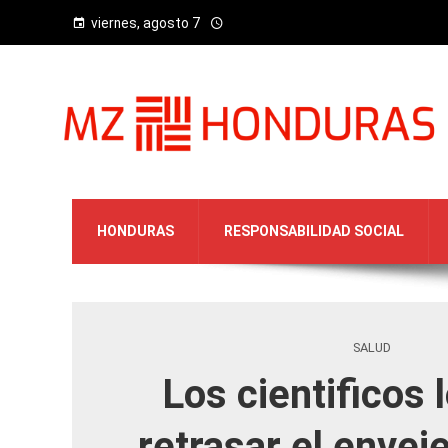
viernes, agosto 7
HONDURAS
RESPONSABILIDAD SOCIAL
SALUD
Los cientificos 
retrasar el envej