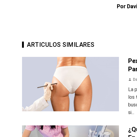
Por Dav
ARTICULOS SIMILARES
Pe
Pa
Da
La 
los
busc
si...
¿Q