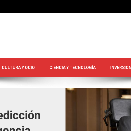
CULTURA Y OCIO
CIENCIA Y TECNOLOGÍA
INVERSIO
edicción
igencia