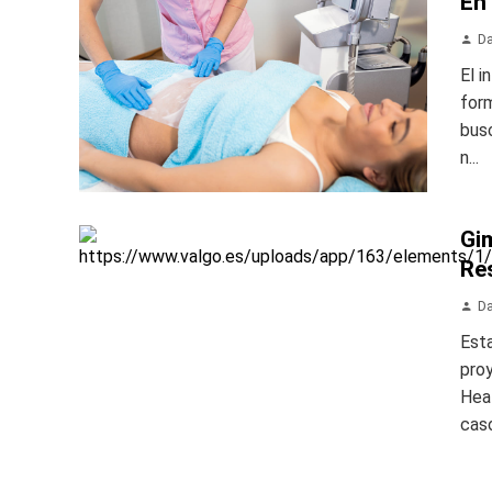
En
Da
El i
form
busc
n...
Gim
Re
Da
Esta
pro
Heal
caso,