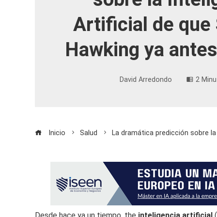
Artificial de qu
Hawking ya antes
David Arredondo
2 Minu
Inicio
Salud
La dramática predicción sobre la
Desde hace ya un tiempo, the
inteligencia artificial