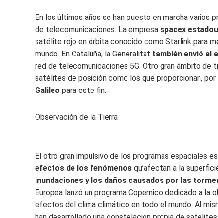
En los últimos años se han puesto en marcha varios 
de telecomunicaciones. La empresa
spacex estadou
satélite rojo en órbita conocido como Starlink para m
mundo. En Cataluña, la Generalitat
también envió al 
red de telecomunicaciones 5G. Otro gran ámbito de tr
satélites de posición como los que proporcionan, por
Galileo
para este fin.
Observación de la Tierra
El otro gran impulsivo de los programas espaciales e
efectos de los fenómenos
qu’afectan a la superfic
inundaciones y los daños causados ​​por las torme
Europea lanzó un programa Copernico dedicado a la obs
efectos del clima climático en todo el mundo. Al mi
han desarrollado una constelación propia de satélites