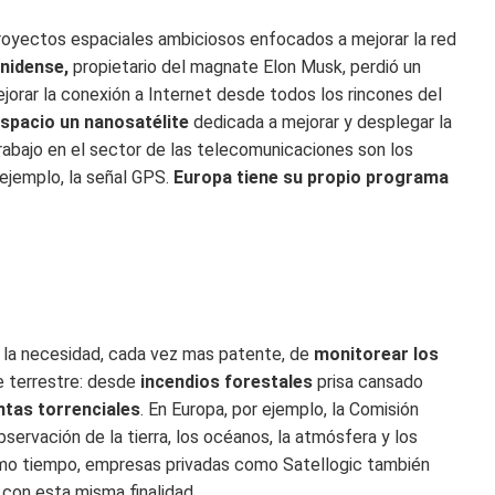
proyectos espaciales ambiciosos enfocados a mejorar la red
nidense,
propietario del magnate Elon Musk, perdió un
ejorar la conexión a Internet desde todos los rincones del
espacio un nanosatélite
dedicada a mejorar y desplegar la
abajo en el sector de las telecomunicaciones son los
 ejemplo, la señal GPS.
Europa tiene su propio programa
s la necesidad, cada vez mas patente, de
monitorear los
ie terrestre: desde
incendios forestales
prisa cansado
ntas torrenciales
. En Europa, por ejemplo, la Comisión
ervación de la tierra, los océanos, la atmósfera y los
smo tiempo, empresas privadas como Satellogic también
 con esta misma finalidad.