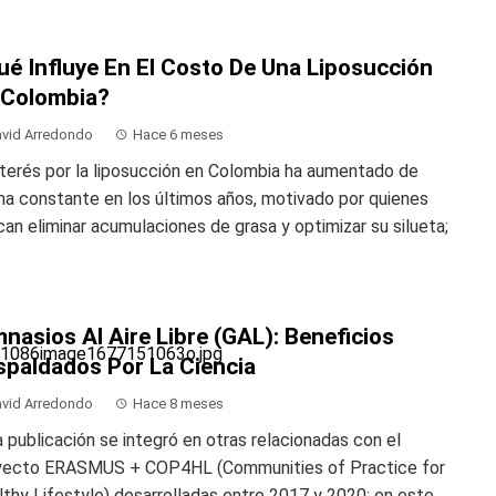
ué Influye En El Costo De Una Liposucción
 Colombia?
vid Arredondo
Hace 6 meses
nterés por la liposucción en Colombia ha aumentado de
a constante en los últimos años, motivado por quienes
an eliminar acumulaciones de grasa y optimizar su silueta;
nasios Al Aire Libre (GAL): Beneficios
spaldados Por La Ciencia
vid Arredondo
Hace 8 meses
 publicación se integró en otras relacionadas con el
yecto ERASMUS + COP4HL (Communities of Practice for
thy Lifestyle) desarrolladas entre 2017 y 2020; en este