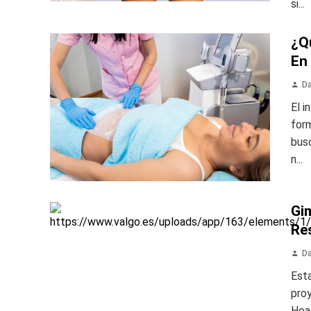
si...
¿Q
En
Da
El i
form
busc
n...
Gim
Re
Da
Esta
pro
Heal