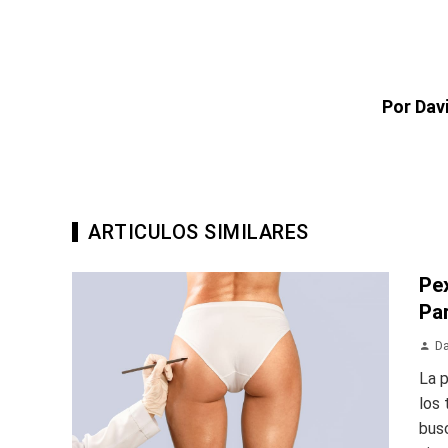
Por Dav
ARTICULOS SIMILARES
Pe
Pa
Da
La 
los
busc