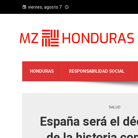
viernes, agosto 7
HONDURAS
RESPONSABILIDAD SOCIAL
SALUD
España será el dé
de la historia c