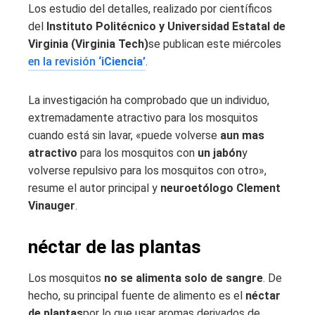
Los estudio del detalles, realizado por científicos
del
Instituto Politécnico y Universidad Estatal de
Virginia (Virginia Tech)
se publican este miércoles
en la revisión
‘iCiencia’
.
La investigación ha comprobado que un individuo,
extremadamente atractivo para los mosquitos
cuando está sin lavar, «puede volverse
aun mas
atractivo
para los mosquitos con
un jabón
y
volverse repulsivo para los mosquitos con otro»,
resume el autor principal y
neuroetólogo Clement
Vinauger
.
néctar de las plantas
Los mosquitos
no se alimenta solo de sangre
. De
hecho, su principal fuente de alimento es el
néctar
de plantas
por lo que usar aromas derivados de