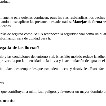
onducir
rmanente para quienes conducen, pues las vías resbaladizas, los baches 
 cuando no se aplican las precauciones adecuadas.
Manejar de forma s
licadas.
pañías de seguros como
ASSA
reconocen la seguridad vial como un pilar
información será de utilidad para ti.
egada de las lluvias?
 y las condiciones del entorno vial. El asfalto mojado reduce la adheren
rovocada por la intensidad de la lluvia y la acumulación de agua en el 
inundaciones temporales que esconden huecos y desniveles. Estos fact
eve
s que contribuyan a minimizar peligros y favorecer un mayor dominio de
momento