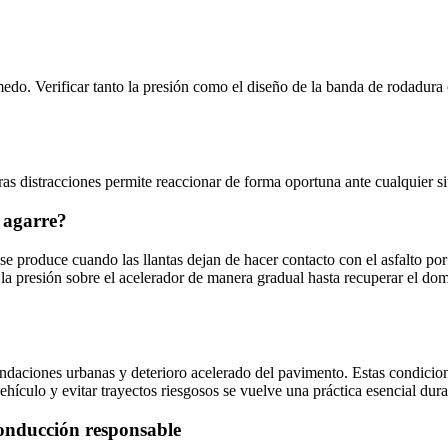
edo. Verificar tanto la presión como el diseño de la banda de rodadura 
ras distracciones permite reaccionar de forma oportuna ante cualquier s
 agarre?
 se produce cuando las llantas dejan de hacer contacto con el asfalto por
r la presión sobre el acelerador de manera gradual hasta recuperar el d
undaciones urbanas y deterioro acelerado del pavimento. Estas condicio
l vehículo y evitar trayectos riesgosos se vuelve una práctica esencial du
onducción responsable