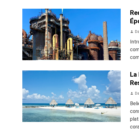
Re
Épo
Da
Intr
come
como
La
Res
Da
Beli
cons
pla
coral