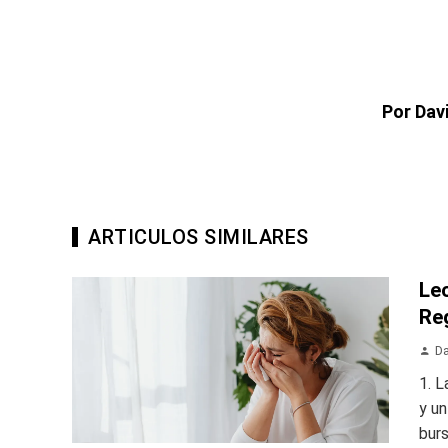
Por Dav
ARTICULOS SIMILARES
Le
Re
Da
1. L
y un
burs