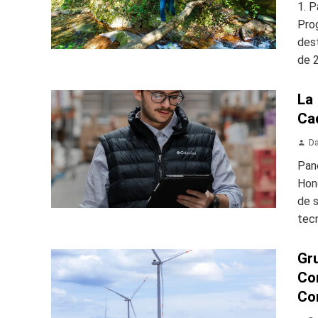
1. P
Prog
des
de 2
La 
Ca
Da
Pano
Hon
de s
tecn
Gr
Co
Com