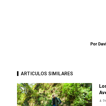
Por Dav
ARTICULOS SIMILARES
Lo
Av
Da