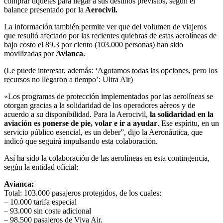
comprar tiquetes para llegar a sus destinos previstos, según el
balance presentado por la
Aerocivil.
La información también permite ver que del volumen de viajeros
que resultó afectado por las recientes quiebras de estas aerolíneas de
bajo costo el 89.3 por ciento (103.000 personas) han sido
movilizadas por
Avianca
.
(Le puede interesar, además: ‘Agotamos todas las opciones, pero los
recursos no llegaron a tiempo’: Ultra Air)
«Los programas de protección implementados por las aerolíneas se
otorgan gracias a la solidaridad de los operadores aéreos y de
acuerdo a su disponibilidad. Para la Aerocivil,
la solidaridad en la
aviación es ponerse de pie, volar e ir a ayudar
. Ese espíritu, en un
servicio público esencial, es un deber”, dijo la Aeronáutica, que
indicó que seguirá impulsando esta colaboración.
Así ha sido la colaboración de las aerolíneas en esta contingencia,
según la entidad oficial:
Avianca:
Total: 103.000 pasajeros protegidos, de los cuales:
– 10.000 tarifa especial
– 93.000 sin coste adicional
– 98,500 pasajeros de Viva Air.