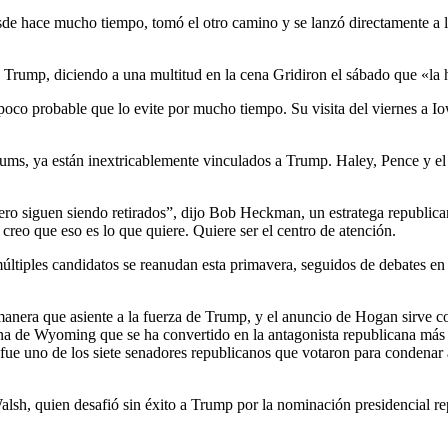
de hace mucho tiempo, tomó el otro camino y se lanzó directamente a 
 Trump, diciendo a una multitud en la cena Gridiron el sábado que «la 
 poco probable que lo evite por mucho tiempo. Su visita del viernes a 
culums, ya están inextricablemente vinculados a Trump. Haley, Pence y 
ero siguen siendo retirados”, dijo Bob Heckman, un estratega republic
reo que eso es lo que quiere. Quiere ser el centro de atención.
ltiples candidatos se reanudan esta primavera, seguidos de debates en 
 manera que asiente a la fuerza de Trump, y el anuncio de Hogan sirve c
cana de Wyoming que se ha convertido en la antagonista republicana má
fue uno de los siete senadores republicanos que votaron para condenar 
 Walsh, quien desafió sin éxito a Trump por la nominación presidencial r