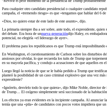
“Revivir el peor momento de la presidencia de Trump probablemente n
Para cualquier otro candidato presidencial o cualquier candidato repu
campaña, el «tremendo riesgo» es que «tengamos que hablar del 6 de 
«Dios, no quiero estar de este lado de este asunto», dijo.
La primaria siempre iba a ser sobre, ante todo, el expresidente, quien 
del debate. Era hora de un
nueva generación
dijo Haley, ex embajador
potencial, no elegiría «el liderazgo de ayer».
El problema para los republicanos es que Trump está imposibilitando e
En Washington, el cuestionamiento de Carlson sobre los disturbios de
ansiosos por olvidar, lo que recuerda los tuits de Trump que torpemen
en su mayoría pacífica, y condujo a acusaciones de que aquellos en el
Luego llegó la noticia de que se le había pedido a Trump que testific
planteó la posibilidad de un caso criminal explosivo que una vez más
expresidente?
«Ignórelo, desvíelo todo lo que quiera», dijo Mike Noble, director de
de Trump… El oxígeno simplemente será succionado de la habitació
Los efectos ya eran evidentes en la incipiente campaña. Al anunciar 
temía que una «pila» de candidatos con pocos votos impidiera que un 