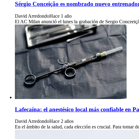
Sérgio Conceição es nombrado nuevo entrenado
David Arredondo
Hace 1 año
El AC Milan anunció el lunes la grabación de Sergio Conceeiç
Lafecaína: el anestésico local más confiable en 
David Arredondo
Hace 2 años
En el ámbito de la salud, cada elección es crucial. Para tomar 