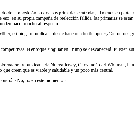
tido de la oposición pasaría sus primarias centradas, al menos en parte, 
de eso, en su propia campaña de reelección fallida, las primarias se e
pueden hacer mucho al respecto.
eth Miller, estratega republicana desde hace mucho tiempo. «¿Cómo no sig
 competitivas, el enfoque singular en Trump se desvanecerá. Pueden surgir
gobernadora republicana de Nueva Jersey, Christine Todd Whitman, llamó
 que creen que es viable y saludable y un poco más central.
espondió: «No, no en este momento».