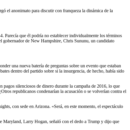
rgó el anonimato para discutir con franqueza la dinámica de la
024. Parecía que él podría no establecer individualmente los términos
 el gobernador de New Hampshire, Chris Sununu, un candidato
ponder una nueva batería de preguntas sobre un evento que estaban
tes dentro del partido sobre si la insurgencia, de hecho, había sido
 en pagos silenciosos de dinero durante la campaña de 2016, lo que
¿Otros republicanos condenarían la acusación o se volverían contra el
nsights, con sede en Arizona. «Será, en este momento, el espectáculo
 de Maryland, Larry Hogan, señaló con el dedo a Trump y dijo que