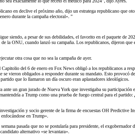
o sea exactamente lo que recetó el médico para 2024”, dijo Ayres.
blicano en declive el próximo año, dijo un estratega republicano que oto
enero durante la campaña electoral». ”
sigue siendo, a pesar de sus debilidades, el favorito en el paquete de 2
a de la ONU, cuando lanzó su campaña. Los republicanos, dijeron que
jecutar otra cosa que no sea la campaña de ayer.
l Capitolio del 6 de enero en Fox News obligó a los republicanos a res
te se vieron obligados a responder durante su mandato. Esto provocó deba
 partido que lo llamaron un día oscuro eran aplastadores ideológicos.
ara ante un gran jurado de Nueva York que investigaba su participación
 mantendría a Trump como una prueba de fuego central para el partido: 
 investigación y socio gerente de la firma de encuestas OH Predictive I
n enfocándose en Trump».
la semana pasada que no se postularía para presidente, el exgobernador
candidato alternativo «se levantara».