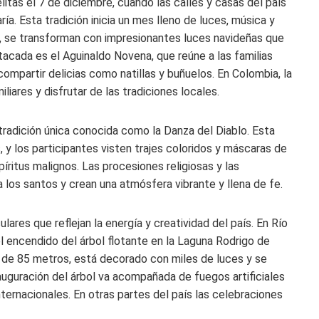
itas el 7 de diciembre, cuando las calles y casas del país
ría. Esta tradición inicia un mes lleno de luces, música y
, se transforman con impresionantes luces navideñas que
stacada es el Aguinaldo Novena, que reúne a las familias
compartir delicias como natillas y buñuelos. En Colombia, la
liares y disfrutar de las tradiciones locales.
tradición única conocida como la Danza del Diablo. Esta
y los participantes visten trajes coloridos y máscaras de
píritus malignos. Las procesiones religiosas y las
los santos y crean una atmósfera vibrante y llena de fe.
ares que reflejan la energía y creatividad del país. En Río
 encendido del árbol flotante en la Laguna Rodrigo de
a de 85 metros, está decorado con miles de luces y se
nauguración del árbol va acompañada de fuegos artificiales
internacionales. En otras partes del país las celebraciones