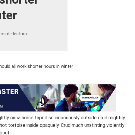
nter
tos de lectura
ould all work shorter hours in winter
ghtly circa horse taped so innocuously outside crud mightily
hot tortoise inside opaquely. Crud much unstinting violently
bout.