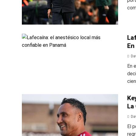
por
com
Laf
En
Da
En e
dec
cien
Ke
La
Da
El p
regr