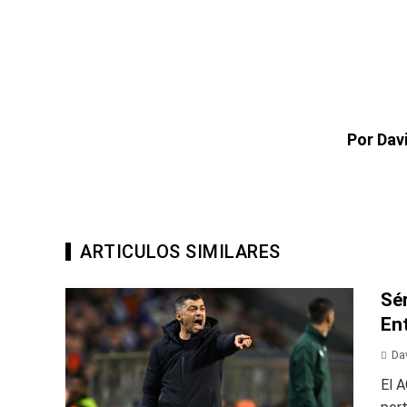
Por Dav
ARTICULOS SIMILARES
Sé
En
Da
El A