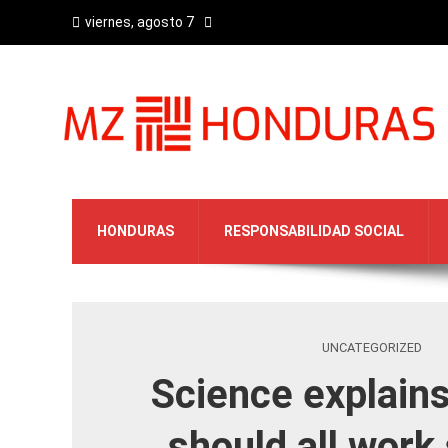
viernes, agosto 7
HONDURAS
RESPONSABILIDAD SOCIAL
UNCATEGORIZED
Science explain
should all work