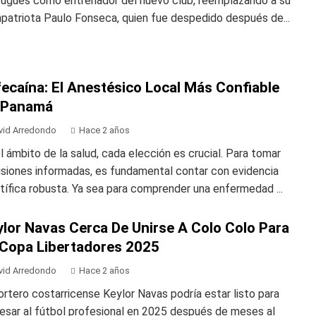
tugués como entrenador del nuevo club, reemplazando a su
patriota Paulo Fonseca, quien fue despedido después de...
ecaína: El Anestésico Local Más Confiable
 Panamá
vid Arredondo
Hace 2 años
l ámbito de la salud, cada elección es crucial. Para tomar
isiones informadas, es fundamental contar con evidencia
tífica robusta. Ya sea para comprender una enfermedad ...
ylor Navas Cerca De Unirse A Colo Colo Para
 Copa Libertadores 2025
vid Arredondo
Hace 2 años
ortero costarricense Keylor Navas podría estar listo para
esar al fútbol profesional en 2025 después de meses al