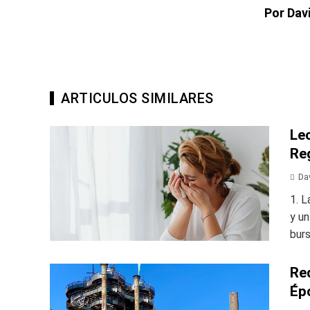
Por Dav
ARTICULOS SIMILARES
Le
Re
Da
1. L
y un
burs
Re
Épo