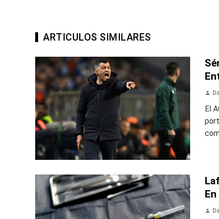
ARTICULOS SIMILARES
Sé
En
Da
El A
por
com
Laf
En
Da