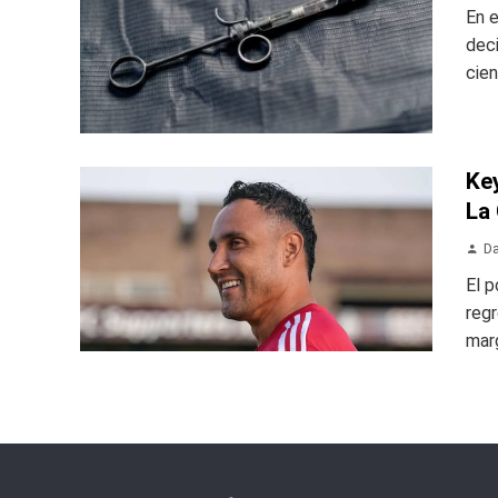
En e
dec
cien
Ke
La
Da
El p
regr
marg