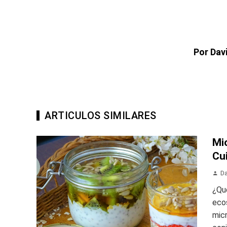
Por Dav
ARTICULOS SIMILARES
Mic
Cu
Da
¿Qué
eco
micr