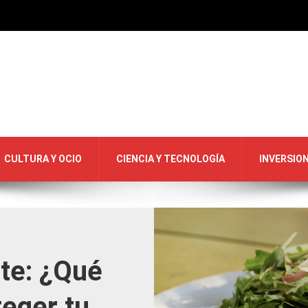
CULTURA Y OCIO
CIENCIA Y TECNOLOGÍA
INVERSIO
te: ¿Qué
eger tu