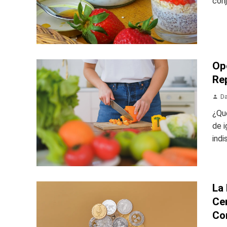
conj
Op
Re
Da
¿Qué
de i
indi
La
Ce
Co