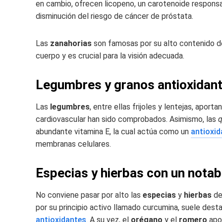
en cambio, ofrecen licopeno, un carotenoide responsabl
disminución del riesgo de cáncer de próstata.
Las
zanahorias
son famosas por su alto contenido de
cuerpo y es crucial para la visión adecuada.
Legumbres y granos antioxidan
Las
legumbres
, entre ellas frijoles y lentejas, apor
cardiovascular han sido comprobados. Asimismo, las
q
abundante vitamina E, la cual actúa como un
antioxid
membranas celulares.
Especias y hierbas con un notab
No conviene pasar por alto las
especias
y
hierbas
de
por su principio activo llamado curcumina, suele dest
antioxidantes
. A su vez, el
orégano
y el
romero
apor