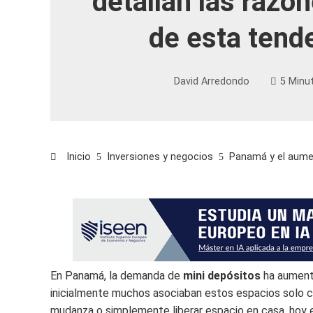
detallan las razo
de esta tend
David Arredondo
5 Minu
Inicio
Inversiones y negocios
Panamá y el aumen
En Panamá, la demanda de
mini depósitos
ha aument
inicialmente muchos asociaban estos espacios solo c
mudanza o simplemente liberar espacio en casa, hoy e