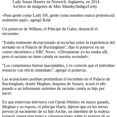
Lady Susan Hussey en Norwich, Inglaterra, en 2014.
Archivo de imágenes de Max Mumby/Indigo/Getty
«Para gente como Lady SH, gente como nosotros nunca pertenecerá
realmente aquí», agregó Reid.
Un portavoz de William, el Príncipe de Gales, denunció el
encuentro.
“Estaba realmente decepcionado al escuchar sobre la experiencia del
invitado en el Palacio de Buckingham”, dijo el portavoz en un
correo electrónico a NBC News. «Obviamente yo no estaba allí,
pero el racismo no tiene cabida en nuestra sociedad».
“Los comentarios fueron inaceptables, y es correcto que el individuo
renuncie con efecto inmediato”, agregó el portavoz.
Las acusaciones podrían profundizar el escrutinio en el Palacio de
Buckingham, donde Meghan, duquesa de Sussex, acusó el año
pasado a un informante anónimo de racismo contra su hijo por
nacer.
En una entrevista televisiva con Oprah Winfrey en marzo pasado,
Meghan y su esposo, el príncipe Harry, dijeron que en los meses
previos al nacimiento de su hijo Archie, un miembro de la realeza
expresó «preocupaciones y conversaciones sobre la negrura de su