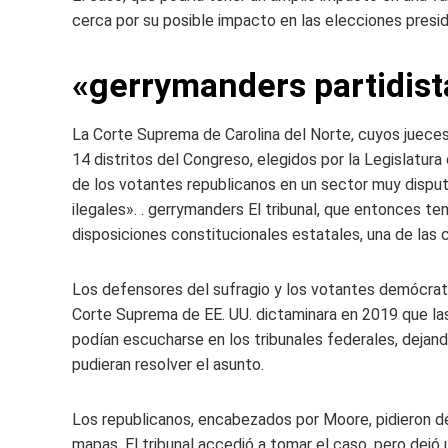
cerca por su posible impacto en las elecciones presi
«gerrymanders partidist
La Corte Suprema de Carolina del Norte, cuyos jueces
14 distritos del Congreso, elegidos por la Legislatura
de los votantes republicanos en un sector muy disputa
ilegales». . gerrymanders El tribunal, que entonces tení
disposiciones constitucionales estatales, una de las 
Los defensores del sufragio y los votantes demócrata
Corte Suprema de EE. UU. dictaminara en 2019 que las
podían escucharse en los tribunales federales, dejando
pudieran resolver el asunto.
Los republicanos, encabezados por Moore, pidieron de
mapas. El tribunal accedió a tomar el caso, pero dejó