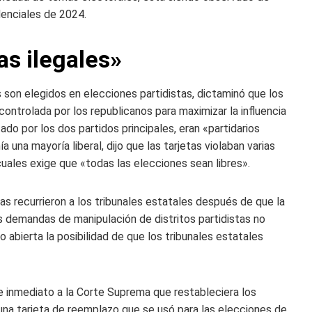
denciales de 2024.
as ilegales»
 son elegidos en elecciones partidistas, dictaminó que los
 controlada por los republicanos para maximizar la influencia
do por los dos partidos principales, eran «partidarios
a una mayoría liberal, dijo que las tarjetas violaban varias
cuales exige que «todas las elecciones sean libres».
s recurrieron a los tribunales estatales después de que la
 demandas de manipulación de distritos partidistas no
 abierta la posibilidad de que los tribunales estatales
 inmediato a la Corte Suprema que restableciera los
 una tarjeta de reemplazo que se usó para las elecciones de