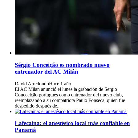
Sérgio Conceição es nombrado nuevo
entrenador del AC Milán
David Arredondo
Hace 1 año
El AC Milan anunció el lunes la grabación de Sergio
Conceeição portugués como entrenador del nuevo club,
reemplazando a su compatriota Paulo Fonseca, quien fue
despedido después de...
Lafecaína: el anestésico local más confiable en
Panamá