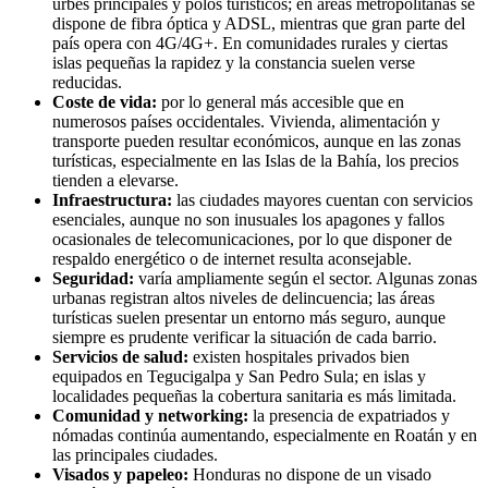
urbes principales y polos turísticos; en áreas metropolitanas se
dispone de fibra óptica y ADSL, mientras que gran parte del
país opera con 4G/4G+. En comunidades rurales y ciertas
islas pequeñas la rapidez y la constancia suelen verse
reducidas.
Coste de vida:
por lo general más accesible que en
numerosos países occidentales. Vivienda, alimentación y
transporte pueden resultar económicos, aunque en las zonas
turísticas, especialmente en las Islas de la Bahía, los precios
tienden a elevarse.
Infraestructura:
las ciudades mayores cuentan con servicios
esenciales, aunque no son inusuales los apagones y fallos
ocasionales de telecomunicaciones, por lo que disponer de
respaldo energético o de internet resulta aconsejable.
Seguridad:
varía ampliamente según el sector. Algunas zonas
urbanas registran altos niveles de delincuencia; las áreas
turísticas suelen presentar un entorno más seguro, aunque
siempre es prudente verificar la situación de cada barrio.
Servicios de salud:
existen hospitales privados bien
equipados en Tegucigalpa y San Pedro Sula; en islas y
localidades pequeñas la cobertura sanitaria es más limitada.
Comunidad y networking:
la presencia de expatriados y
nómadas continúa aumentando, especialmente en Roatán y en
las principales ciudades.
Visados y papeleo:
Honduras no dispone de un visado