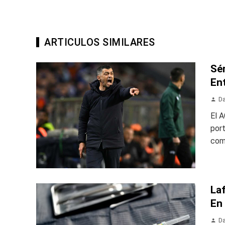
ARTICULOS SIMILARES
Sé
En
Da
El A
por
com
Laf
En
Da