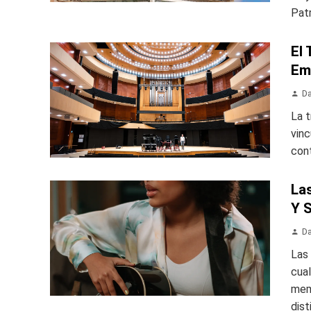
Patr
El 
Em
Da
La t
vinc
cont
La
Y S
Da
Las 
cual
memo
dist