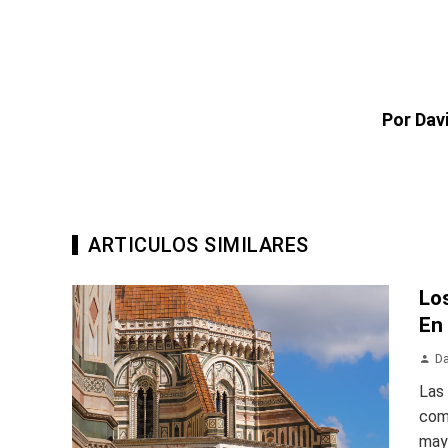
Por Dav
ARTICULOS SIMILARES
Lo
En 
Da
Las
com
mayo