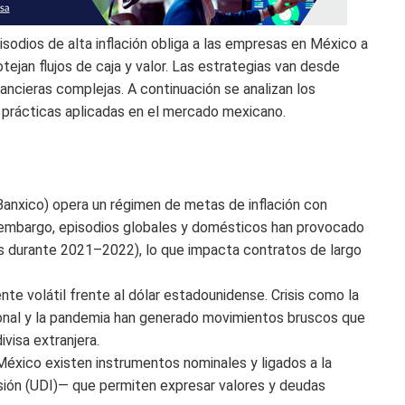
isodios de alta inflación obliga a las empresas en México a
tejan flujos de caja y valor. Las estrategias van desde
ancieras complejas. A continuación se analizan los
prácticas aplicadas en el mercado mexicano.
anxico) opera un régimen de metas de inflación con
n embargo, episodios globales y domésticos han provocado
es durante 2021–2022), lo que impacta contratos de largo
te volátil frente al dólar estadounidense. Crisis como la
cional y la pandemia han generado movimientos bruscos que
visa extranjera.
éxico existen instrumentos nominales y ligados a la
rsión (UDI)— que permiten expresar valores y deudas