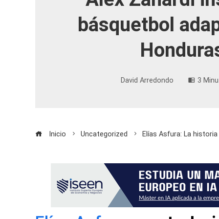
básquetbol ada
Hondura
David Arredondo
3 Minu
Inicio
Uncategorized
Elías Asfura: La histor