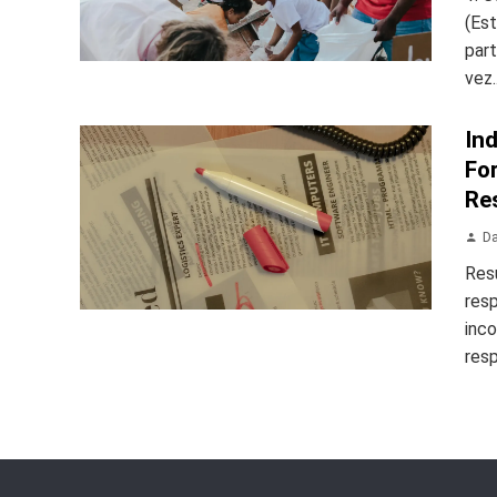
(Es
part
vez..
In
Fo
Re
Da
Resu
resp
inco
resp