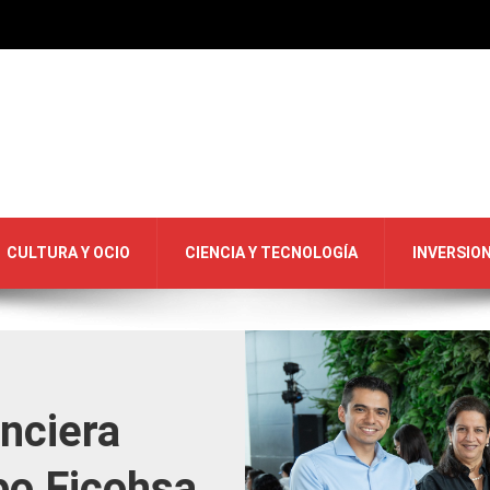
CULTURA Y OCIO
CIENCIA Y TECNOLOGÍA
INVERSIO
nciera
po Ficohsa