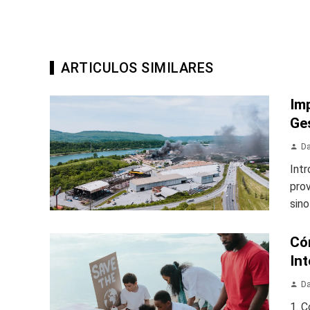
ARTICULOS SIMILARES
Im
Ge
Da
Intr
pro
sino
Có
Int
Da
1. 