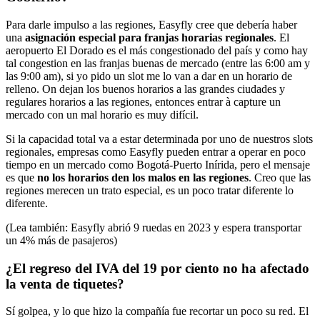
Para darle impulso a las regiones, Easyfly cree que debería haber
una
asignación especial para franjas horarias regionales
. El
aeropuerto El Dorado es el más congestionado del país y como hay
tal congestion en las franjas buenas de mercado (entre las 6:00 am y
las 9:00 am), si yo pido un slot me lo van a dar en un horario de
relleno. On dejan los buenos horarios a las grandes ciudades y
regulares horarios a las regiones, entonces entrar à capture un
mercado con un mal horario es muy difícil.
Si la capacidad total va a estar determinada por uno de nuestros slots
regionales, empresas como Easyfly pueden entrar a operar en poco
tiempo en un mercado como Bogotá-Puerto Inírida, pero el mensaje
es que
no los horarios den los malos en las regiones
. Creo que las
regiones merecen un trato especial, es un poco tratar diferente lo
diferente.
(Lea también: Easyfly abrió 9 ruedas en 2023 y espera transportar
un 4% más de pasajeros)
¿El regreso del IVA del 19 por ciento no ha afectado
la venta de tiquetes?
Sí golpea, y lo que hizo la compañía fue recortar un poco su red. El