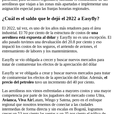
aerolíneas que viajan a las zonas más apartadas e implementar una
asignación especial para las franjas horarias regionales.
¿Cuál es el saldo que le dejó el 2022 a Easyfly?
El 2022, tal vez, es uno de los años más retadores para el área
industrial. El 70 por ciento de la estructura de costos de
una
aerolínea está expuesta al dólar
y Easyfly no es una excepción. El
año pasado tuvimos una devaluación del 20.8 por ciento y eso
impactó los costos de los seguros, el arriendo de aviones, el
entrenamiento de labores y los mantenimientos.
Easyfly se vio obligada a crecer y buscar nuevos mercados para
tratar de contrarrestar los efectos de la apreciación del dólar
Easyfly se ve obligada a crear y buscar nuevos mercados para tratar
de contrarrestar los efectos de la apreciación del dólar. Además,
el
precio del petroleo
tuvo un incremento del 40 por ciento.
Las aerolíneas nos vimos enfrentadas a mayores costos y una mayor
competencia por parte de los jugadores del mercado como
Ultra,
Avianca, Viva Air
Latam, Wingo y Satena, pero en el enfoque
regional que nosotros tenemos de conectar a las ciudades
intermedias de forma directa y sin escalas en Bogotá, logramos
crecer un 53 por ciento las ventas y un 35 por ciento el tráfico de