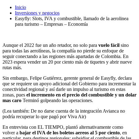
Inicio
Inversiones y negocios
Easyfly: Slots, IVA y combustible, llamado de la aerolinea
para turismo – Empresas – Economía
Aunque el 2022 fue un año retador, no solo para
vuelo fácil
sino
para todas las aerolíneas, la compañía no pierde su enfoque de
seguir conectando a las regiones más apartadas de Colombia. En
2023 espera vender un 20 por ciento más de tiquetes y abrir nueve
rutas más.
Sin embargo, Felipe Gutiérrez, gerente general de Easyfly, declara
que se requiere un apoyo adicional del Gobierno para incrementar la
conectividad regional y así darle un impulso al turismo en estas
zonas, pues
el incremento en el precio del combustible y un dolar
mas caro
Terminó golpeando las operaciones.
(Lea también: De no darse cuenta de la integración Avianca no
podría recuperar lo que pagó por Viva Air)
En entrevista con EL TIEMPO, plantó alternativamente como
volver a
bajar el IVA de los boletos aereos al 5 por ciento
, en
particular, para destinos regionales; subsidiar el combustible de las