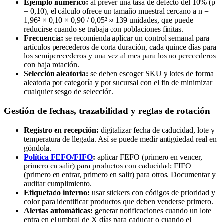
Ejemplo numérico:
al prever una tasa de defecto del 10% (p
= 0,10), el cálculo ofrece un tamaño muestral cercano a n =
1,96² × 0,10 × 0,90 / 0,05² ≈ 139 unidades, que puede
reducirse cuando se trabaja con poblaciones finitas.
Frecuencia:
se recomienda aplicar un control semanal para
artículos perecederos de corta duración, cada quince días para
los semiperecederos y una vez al mes para los no perecederos
con baja rotación.
Selección aleatoria:
se deben escoger SKU y lotes de forma
aleatoria por categoría y por sucursal con el fin de minimizar
cualquier sesgo de selección.
Gestión de fechas, trazabilidad y reglas de rotación
Registro en recepción:
digitalizar fecha de caducidad, lote y
temperatura de llegada. Así se puede medir antigüedad real en
góndola.
Política FEFO/FIFO
:
aplicar FEFO (primero en vencer,
primero en salir) para productos con caducidad; FIFO
(primero en entrar, primero en salir) para otros. Documentar y
auditar cumplimiento.
Etiquetado interno:
usar stickers con códigos de prioridad y
color para identificar productos que deben venderse primero.
Alertas automáticas:
generar notificaciones cuando un lote
entra en el umbral de X días para caducar o cuando el