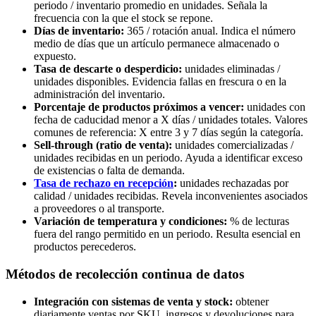
periodo / inventario promedio en unidades. Señala la
frecuencia con la que el stock se repone.
Días de inventario:
365 / rotación anual. Indica el número
medio de días que un artículo permanece almacenado o
expuesto.
Tasa de descarte o desperdicio:
unidades eliminadas /
unidades disponibles. Evidencia fallas en frescura o en la
administración del inventario.
Porcentaje de productos próximos a vencer:
unidades con
fecha de caducidad menor a X días / unidades totales. Valores
comunes de referencia: X entre 3 y 7 días según la categoría.
Sell-through (ratio de venta):
unidades comercializadas /
unidades recibidas en un periodo. Ayuda a identificar exceso
de existencias o falta de demanda.
Tasa de rechazo en recepción
:
unidades rechazadas por
calidad / unidades recibidas. Revela inconvenientes asociados
a proveedores o al transporte.
Variación de temperatura y condiciones:
% de lecturas
fuera del rango permitido en un periodo. Resulta esencial en
productos perecederos.
Métodos de recolección continua de datos
Integración con sistemas de venta y stock:
obtener
diariamente ventas por SKU, ingresos y devoluciones para