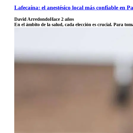
Lafecaína: el anestésico local más confiable en 
David Arredondo
Hace 2 años
En el ámbito de la salud, cada elección es crucial. Para t