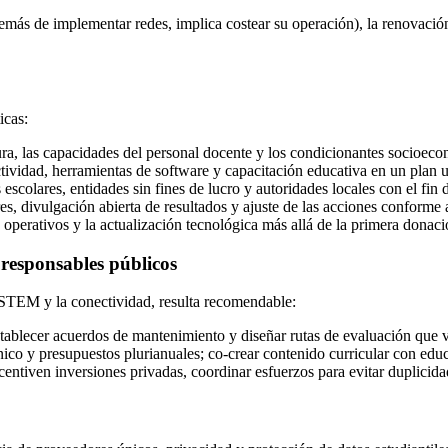
demás de implementar redes, implica costear su operación), la renovació
.
icas:
uctura, las capacidades del personal docente y los condicionantes socioe
tividad, herramientas de software y capacitación educativa en un plan u
os escolares, entidades sin fines de lucro y autoridades locales con el fin
es, divulgación abierta de resultados y ajuste de las acciones conforme 
operativos y la actualización tecnológica más allá de la primera donaci
responsables públicos
 STEM y la conectividad, resulta recomendable:
stablecer acuerdos de mantenimiento y diseñar rutas de evaluación que v
cnico y presupuestos plurianuales; co‑crear contenido curricular con edu
incentiven inversiones privadas, coordinar esfuerzos para evitar duplicid