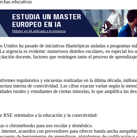
rechas educativas
 Unidos ha pasado de iniciativas filantrópicas aisladas a programas más 
a urgencia es evidente: numerosos distritos escolares, en especial los 
citación docente, factores que restringen tanto el proceso de aprendizaj
formes regulatorios y encuestas realizadas en la última década, millon
uctura interna de conectividad. Las cifras exactas varían según la meto
dades rurales y estudiantes de ciertas minorías, lo que amplifica las d
e RSE orientados a la educación y la conectividad:
letas o chromebooks para uso escolar y doméstico.
 internet, acuerdos con proveedores para ofrecer banda ancha asequible
 descuento de herramientas de aprendizaje, plataformas de codificación 