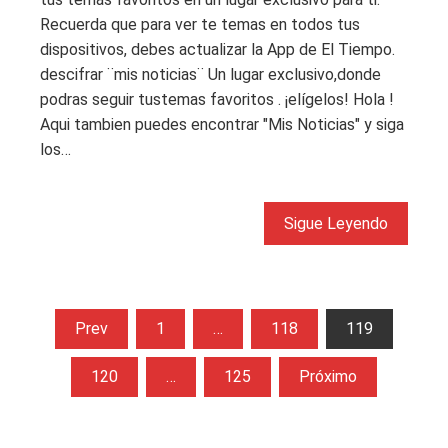
Recuerda que para ver te temas en todos tus
dispositivos, debes actualizar la App de El Tiempo.
descifrar ¨mis noticias¨ Un lugar exclusivo,donde
podras seguir tustemas favoritos . ¡elígelos! Hola !
Aqui tambien puedes encontrar "Mis Noticias" y siga
los…
Sigue Leyendo
Paginación
Prev
1
…
118
119
de
120
…
125
Próximo
entradas