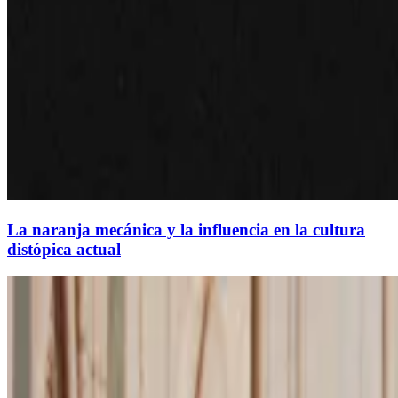
La naranja mecánica y la influencia en la cultura
distópica actual